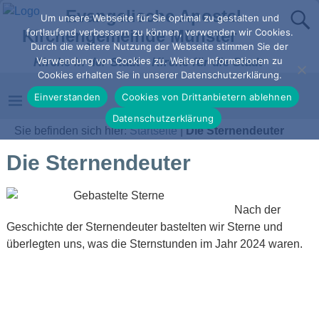
Evangelische Apostel-
Um unsere Webseite für Sie optimal zu gestalten und
Kirchengemeinde Münster
fortlaufend verbessern zu können, verwenden wir Cookies.
Durch die weitere Nutzung der Webseite stimmen Sie der
Verwendung von Cookies zu. Weitere Informationen zu
Kirche in der Stadt - Kirche für die Stadt
Cookies erhalten Sie in unserer Datenschutzerklärung.
Einverstanden
Cookies von Drittanbietern ablehnen
Datenschutzerklärung
Sie befinden sich hier:
Startseite
|
Die Sternendeuter
Die Sternendeuter
Nach der
Geschichte der Sternendeuter bastelten wir Sterne und
überlegten uns, was die Sternstunden im Jahr 2024 waren.