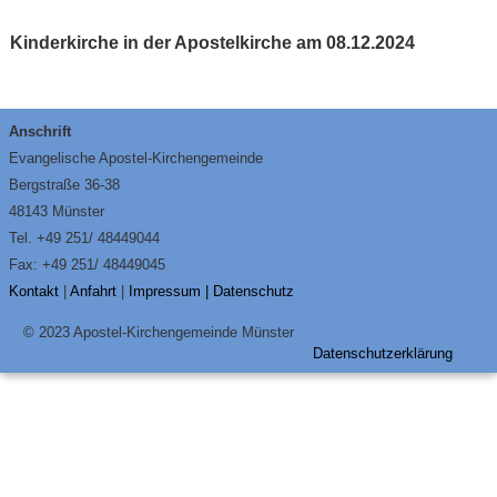
Kinderkirche in der Apostelkirche am 08.12.2024
Anschrift
Evangelische Apostel-Kirchengemeinde
Bergstraße 36-38
48143 Münster
Tel. +49 251/ 48449044
Fax: +49 251/ 48449045
Kontakt
|
Anfahrt
|
Impressum
| Datenschutz
© 2023 Apostel-Kirchengemeinde Münster
Datenschutzerklärung