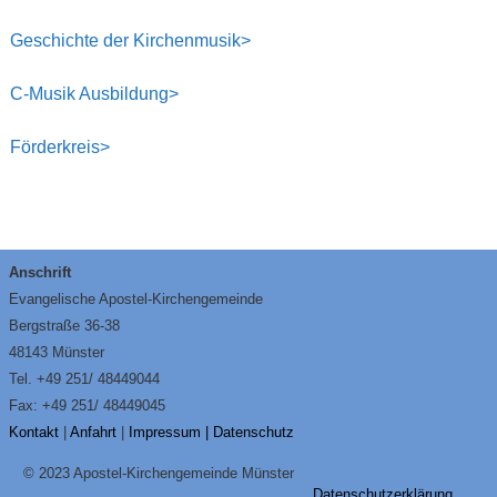
Geschichte der Kirchenmusik>
C-Musik Ausbildung>
Förderkreis>
Anschrift
Evangelische Apostel-Kirchengemeinde
Bergstraße 36-38
48143 Münster
Tel. +49 251/ 48449044
Fax: +49 251/ 48449045
Kontakt
|
Anfahrt
|
Impressum
| Datenschutz
© 2023 Apostel-Kirchengemeinde Münster
Datenschutzerklärung