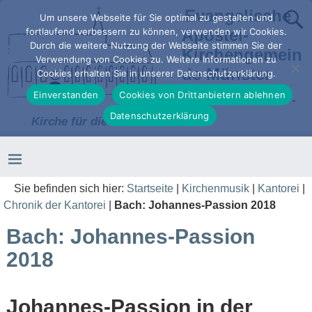
Evangelische
Um unsere Webseite für Sie optimal zu gestalten und
Apostel-
fortlaufend verbessern zu können, verwenden wir Cookies.
Durch die weitere Nutzung der Webseite stimmen Sie der
Kirchengemein
Verwendung von Cookies zu. Weitere Informationen zu
de Münster
Cookies erhalten Sie in unserer Datenschutzerklärung.
Einverstanden
Cookies von Drittanbietern ablehnen
Kirche in der Stadt -
Datenschutzerklärung
Kirche für die Stadt
Sie befinden sich hier:
Startseite
|
Kirchenmusik
|
Kantorei
|
Chronik der Kantorei
|
Bach: Johannes-Passion 2018
Bach: Johannes-Passion
2018
Johannes-Passion in der